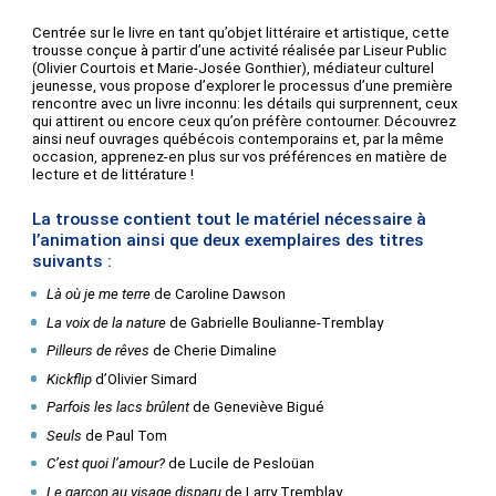
Centrée sur le livre en tant qu’objet littéraire et artistique, cette
trousse conçue à partir d’une activité réalisée par Liseur Public
(Olivier Courtois et Marie-Josée Gonthier), médiateur culturel
jeunesse, vous propose d’explorer le processus d’une première
rencontre avec un livre inconnu: les détails qui surprennent, ceux
qui attirent ou encore ceux qu’on préfère contourner. Découvrez
ainsi neuf ouvrages québécois contemporains et, par la même
occasion, apprenez-en plus sur vos préférences en matière de
lecture et de littérature !
La trousse contient tout le matériel nécessaire à
l’animation ainsi que deux exemplaires des titres
suivants :
Là où je me terre
de Caroline Dawson
La voix de la nature
de Gabrielle Boulianne-Tremblay
Pilleurs de rêves
de Cherie Dimaline
Kickflip
d’Olivier Simard
Parfois les lacs brûlent
de Geneviève Bigué
Seuls
de Paul Tom
C’est quoi l’amour?
de ​​Lucile de Pesloüan
Le garçon au visage disparu
de Larry Tremblay