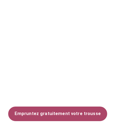
Lis-moi s’adresse aux professionnel·le·s souhaitant
transmettre le plaisir de lire aux adolescent·e·s et aux
jeunes adultes grâce à des outils d’animation clés en
main.
Découvrez notre service d’emprunt
100% gratuit !
Empruntez gratuitement votre trousse